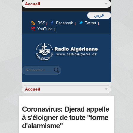
عربي
RSS
Facebook
Twitter
YouTube
Formulaire de recherche
Rechercher
Coronavirus: Djerad appelle
à s'éloigner de toute "forme
d'alarmisme"