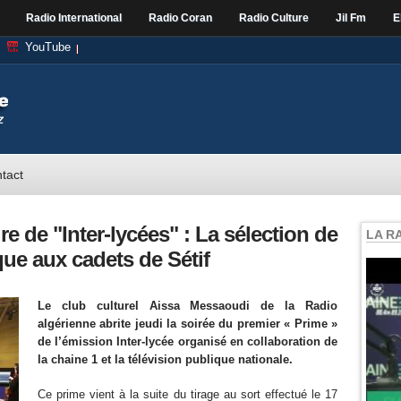
Radio International
Radio Coran
Radio Culture
Jil Fm
E
YouTube
tact
e de "Inter-lycées" : La sélection de
LA R
que aux cadets de Sétif
Le club culturel Aissa Messaoudi de la Radio
algérienne abrite jeudi la soirée du premier « Prime »
de l’émission Inter-lycée organisé en collaboration de
la chaine 1 et la télévision publique nationale.
Ce prime vient à la suite du tirage au sort effectué le 17