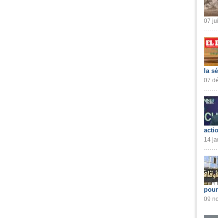
07 ju
la s
07 dé
acti
14 ja
pour
09 no