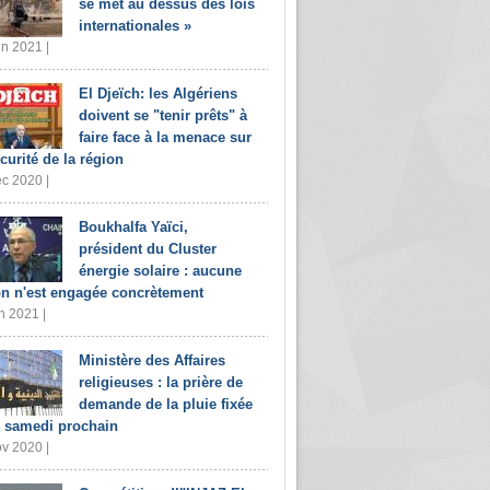
se met au dessus des lois
internationales »
in 2021 |
El Djeïch: les Algériens
doivent se "tenir prêts" à
faire face à la menace sur
écurité de la région
c 2020 |
Boukhalfa Yaïci,
président du Cluster
énergie solaire : aucune
on n'est engagée concrètement
n 2021 |
Ministère des Affaires
religieuses : la prière de
demande de la pluie fixée
 samedi prochain
v 2020 |