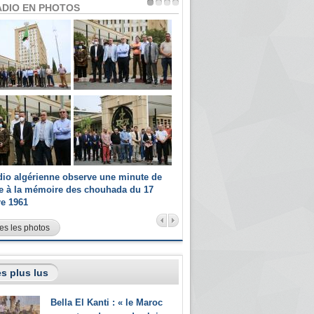
ADIO EN PHOTOS
dio algérienne observe une minute de
Les champions paralympiques 
ce à la mémoire des chouhada du 17
Radio Algérienne et recrutés 
re 1961
sportifs
es les photos
s plus lus
Bella El Kanti : « le Maroc