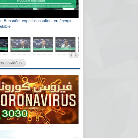
e Bensaâd, expert consultant en énergie
elable
es les vidéos