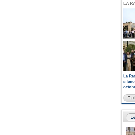
LA R
La Ra
silen
octob
Tout
Le