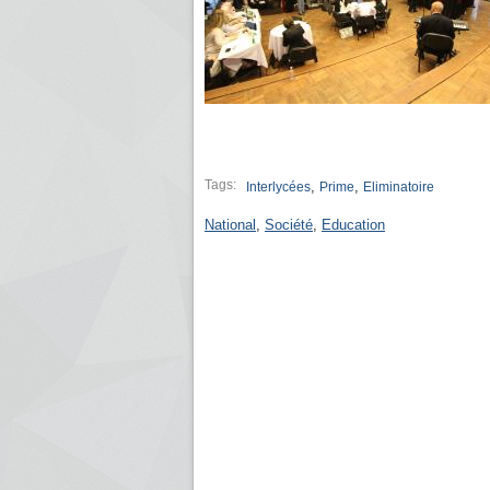
Tags:
,
,
Interlycées
Prime
Eliminatoire
National
,
Société
,
Education