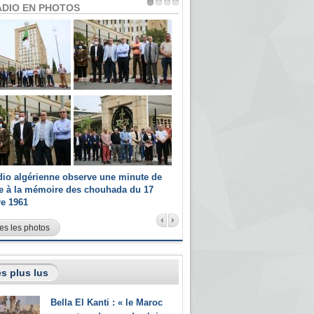
ADIO EN PHOTOS
dio algérienne observe une minute de
Les champions paralympiques 
ce à la mémoire des chouhada du 17
Radio Algérienne et recrutés 
re 1961
sportifs
es les photos
s plus lus
Bella El Kanti : « le Maroc