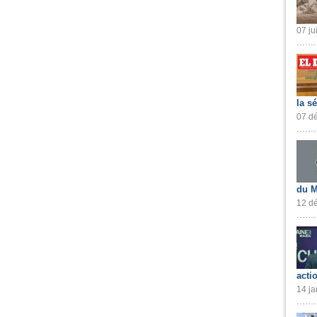
07 ju
la s
07 dé
du M
12 dé
acti
14 ja