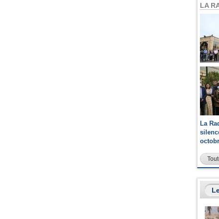
LA R
La Ra
silen
octob
Tout
Le