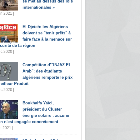
se met au dessus des lois
internationales »
in 2021 |
El Djeïch: les Algériens
doivent se "tenir prêts" à
faire face à la menace sur
écurité de la région
c 2020 |
Compétition d’"INJAZ El
Arab": des étudiants
algériens remporte le prix
eilleur Produit
c 2020 |
Boukhalfa Yaïci,
président du Cluster
énergie solaire : aucune
on n'est engagée concrètement
n 2021 |