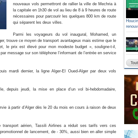
nouveaux vols permettront de rallier la ville de Mechria à
la capitale en 1h30 de vol au lieu de 8 à 9 heures de route
nécessaires pour parcourir les quelques 800 km de route
Houcin
qui séparent les deux villes.
renouv
Parmi les voyageurs du vol inaugural, Mohamed, un
Alger, trouve ce moyen de transport avantageux mais estime que le
let, le prix est élevé pour mon modeste budget », souligne-t-il,
 par message sur son téléphone l’informant de l’entrée en service
Tout
depuis mardi dernier, la ligne Alger-El Oued-Alger par deux vols
le, depuis jeudi, la mise en place d’un vol bi-hebdomadaire,
ie à partir d’Alger dès le 20 du mois en cours à raison de deux
ransport aérien, Tassili Airlines a réduit ses tarifs vers ces
promotionnel de lancement, de - 30%, aussi bien en aller simple