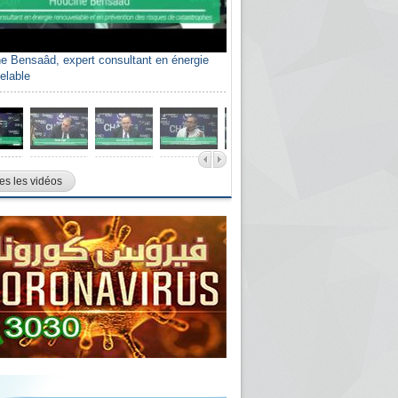
e Bensaâd, expert consultant en énergie
elable
es les vidéos