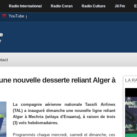
Radio International
Radio Coran
Radio Culture
Jil Fm
E
YouTube
tact
 une nouvelle desserte reliant Alger à
LA R
La compagnie aérienne nationale Tassili Airlines
(TAL) a inauguré dimanche une nouvelle ligne reliant
Alger à Mechria (wilaya d'Enaama), à raison de trois
(3) vols hebdomadaires.
Programmés chaque mercredi, samedi et dimanche, ces