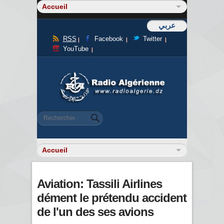
عربي
RSS
Facebook
Twitter
YouTube
Formulaire de recherche
Rechercher
Aviation: Tassili Airlines
dément le prétendu accident
de l'un des ses avions