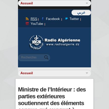
عربي
RSS
Facebook
Twitter
YouTube
Formulaire de recherche
Rechercher
Ministre de l’Intérieur : des
parties extérieures
soutiennent des éléments