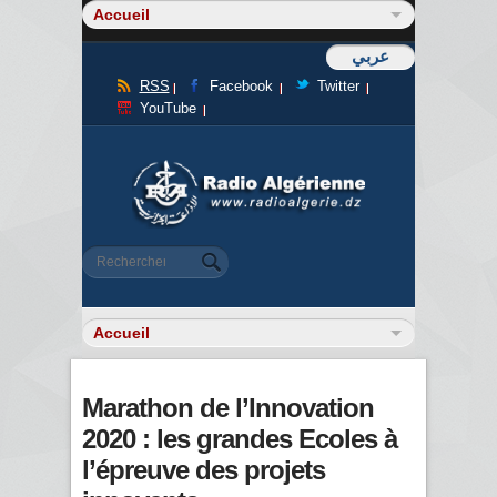
عربي
RSS
Facebook
Twitter
YouTube
Formulaire de recherche
Rechercher
Marathon de l’Innovation
2020 : les grandes Ecoles à
l’épreuve des projets