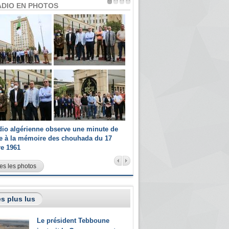
ADIO EN PHOTOS
dio algérienne observe une minute de
Les champions paralympiques 
ce à la mémoire des chouhada du 17
Radio Algérienne et recrutés 
re 1961
sportifs
es les photos
s plus lus
Le président Tebboune