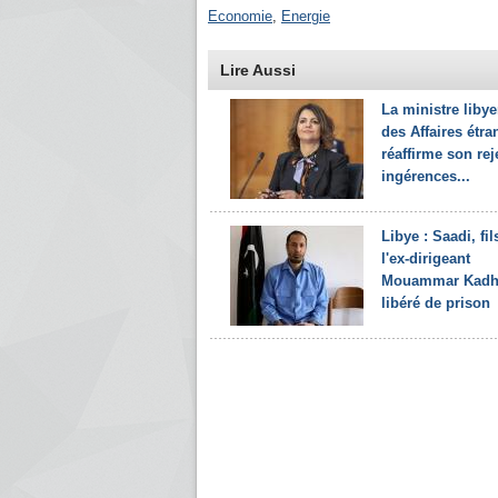
Economie
,
Energie
Lire Aussi
La ministre liby
des Affaires étra
réaffirme son rej
ingérences...
Libye : Saadi, fil
l'ex-dirigeant
Mouammar Kadha
libéré de prison