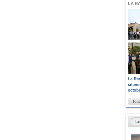
LA R
La Ra
silen
octob
Tout
Le