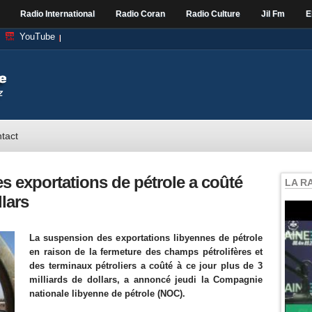
Radio International
Radio Coran
Radio Culture
Jil Fm
E
YouTube
tact
s exportations de pétrole a coûté
LA R
llars
La suspension des exportations libyennes de pétrole
en raison de la fermeture des champs pétrolifères et
des terminaux pétroliers a coûté à ce jour plus de 3
milliards de dollars, a annoncé jeudi la Compagnie
nationale libyenne de pétrole (NOC).