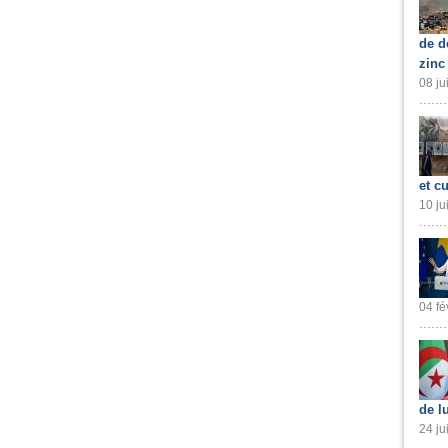
de d
zinc
08 ju
et cu
10 ju
04 fé
de l
24 ju