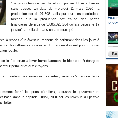
"La production du pétrole et du gaz en Libye a baissé
sans cesse. En date du mercredi 11 mars 2020, la
production est de 97.508 barils par jour. Les restrictions
Houcin
forcées sur la production ont causé des pertes
renouv
financières de plus de 3.086.823.264 dollars depuis le 17
janvier", a-t-elle dit dans un communiqué.
udes à propos d'un éventuel manque de carburant dans les jours à
meture des raffineries locales et du manque d'argent pour importer
tion locale.
Tout
de la fermeture à lever immédiatement le blocus et à épargner
cteur pétrolier et aux citoyens.
 à maintenir les réserves restantes, ainsi qu'à réduire leurs
cemment fermé les ports pétroliers, accusant le gouvernement
 basé dans la capitale Tripoli, d'utiliser les revenus du pétrole
a Haftar.