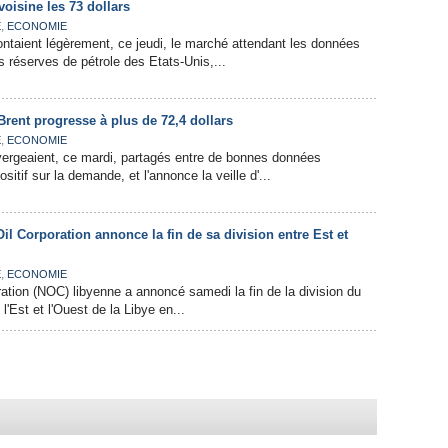
voisine les 73 dollars
,
E
ECONOMIE
ontaient légèrement, ce jeudi, le marché attendant les données
 réserves de pétrole des Etats-Unis,...
 Brent progresse à plus de 72,4 dollars
,
E
ECONOMIE
ivergeaient, ce mardi, partagés entre de bonnes données
sitif sur la demande, et l'annonce la veille d'...
Oil Corporation annonce la fin de sa division entre Est et
,
E
ECONOMIE
ration (NOC) libyenne a annoncé samedi la fin de la division du
 l'Est et l'Ouest de la Libye en...