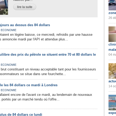
lire la suite
zone
26 dé
oujours au dessus des 84 dollars
,
ECONOMIE
étaient en légère baisse, ce mercredi, refroidis par une hausse
 annoncée mardi par l'API et attendue plus...
clin
mala
uilibre des prix du pétrole se situent entre 70 et 80 dollars le
04 ma
,
ECONOMIE
u brut constituant un niveau acceptable tant pour les fournisseurs
nsommateurs se situe dans une fourchette...
actu
ôle les 84 dollars ce mardi à Londres
14 oc
,
ECONOMIE
allaient encore de l'avant ce mardi, au lendemain de nouveaux
 portés par un marché tendu où l'offre...
expo
 plus de 84 dollars ce lundi