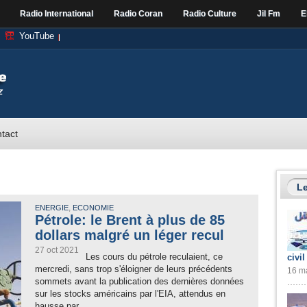
Radio International
Radio Coran
Radio Culture
Jil Fm
E
YouTube
tact
Le
,
ENERGIE
ECONOMIE
Pétrole: le Brent à plus de 85
dollars malgré un léger recul
27 oct 2021
Les cours du pétrole reculaient, ce
civil
mercredi, sans trop s'éloigner de leurs précédents
16 ma
sommets avant la publication des dernières données
sur les stocks américains par l'EIA, attendus en
hausse par...