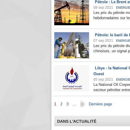
Pétrole : Le Brent a
09 sep 2021
ENERGI
Les prix du pétrole m
hebdomadaires sur les
Pétrole: le baril de
07 sep 2021
ENERGI
Les prix du pétrole d
chinoises, un signal po
Libye : la National 
Ouest
05 sep 2021
ENERGI
La National Oil Corpo
secteur pétrolier entre
Pages
1
2
3
…
Dernière page
DANS L'ACTUALITÉ