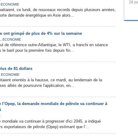
28 ju
,
ECONOMIE
battaient, ce lundi, de nouveaux records depuis plusieurs années,
orte demande énergétique en Asie alors...
le ont grimpé de plus de 4% sur la semaine
,
L
ECONOMIE
rut de référence outre-Atlantique, le WTI, a franchi en séance
 le baril pour la première fois depuis fin...
plus de 81 dollars
,
ECONOMIE
étaient orientés à la hausse, ce mardi, au lendemain de la
es alliés de poursuivre l'application, en...
e l’Opep, la demande mondiale de pétrole va continuer à
5
E
 mondiale va continuer à progresser d'ici 2045, a indiqué
s exportateurs de pétrole (Opep) estimant que l'...