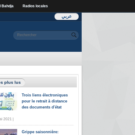
l Bahdja
Radios locales
عربي
Formulaire de
Rechercher
recherche
s plus lus
Trois liens électroniques
pour le retrait à distance
des documents d'état
i 2021 |
Grippe saisonnière: