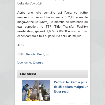
Delta du Covid-19.
Après une folle semaine qui l'aura vu battre
mercredi un record historique à 162,12 euros le
mégawattheure (MWh), le marché de référence du
gaz européen, le TTF (Title Transfer Facility)
néerlandais, gagnait 1,63% à 86,60 euros, un prix
cependant trois fois supérieur à celui de mi-juin.
APS
Tags:
,
,
Pétrole
Brent
prix
Economie
,
Energie
Lire Aussi
Pétrole: le Brent à plus
de 85 dollars malgré un
léger recul