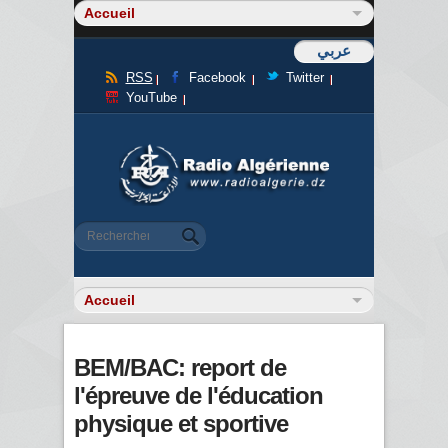
عربي
RSS
Facebook
Twitter
YouTube
Formulaire de recherche
Rechercher
BEM/BAC: report de
l'épreuve de l'éducation
physique et sportive