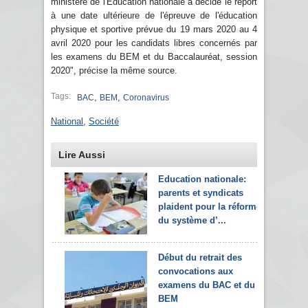
ministère de l'Education nationale a décidé le report
à une date ultérieure de l'épreuve de l'éducation
physique et sportive prévue du 19 mars 2020 au 4
avril 2020 pour les candidats libres concernés par
les examens du BEM et du Baccalauréat, session
2020", précise la même source.
Tags:
,
,
BAC
BEM
Coronavirus
National
,
Société
Lire Aussi
Education nationale:
parents et syndicats
plaident pour la réforme
du système d’...
Début du retrait des
convocations aux
examens du BAC et du
BEM