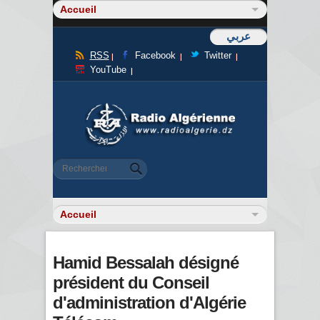
عربي
RSS
Facebook
Twitter
YouTube
Formulaire de recherche
Rechercher
Hamid Bessalah désigné
président du Conseil
d'administration d'Algérie