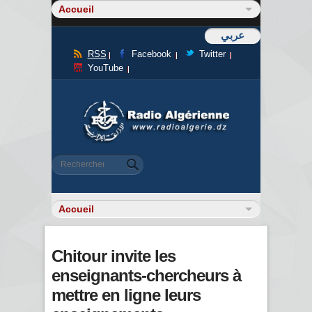
عربي
RSS
Facebook
Twitter
YouTube
Formulaire de recherche
Rechercher
Chitour invite les
enseignants-chercheurs à
mettre en ligne leurs