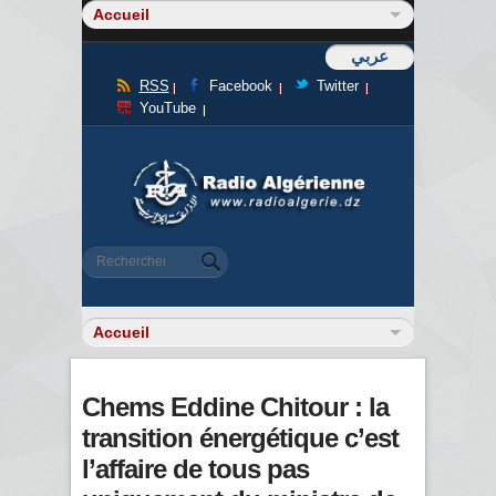
عربي
RSS
Facebook
Twitter
YouTube
Formulaire de recherche
Rechercher
Chems Eddine Chitour : la
transition énergétique c’est
l’affaire de tous pas