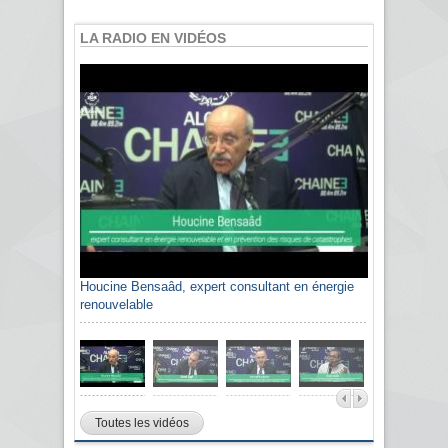
LA RADIO EN VIDÉOS
Houcine Bensaâd, expert consultant en énergie
Sami Agli, président de la Confédération
renouvelable
algérienne du patronat citoyen CAPC
Toutes les vidéos