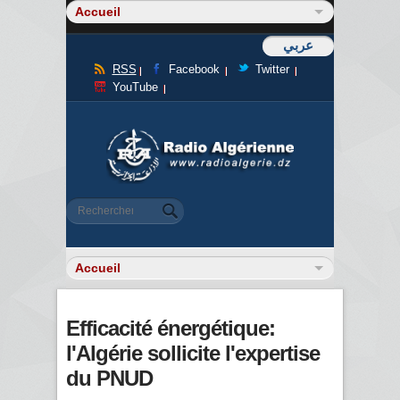
عربي
RSS
Facebook
Twitter
YouTube
Formulaire de recherche
Rechercher
Efficacité énergétique:
l'Algérie sollicite l'expertise
du PNUD