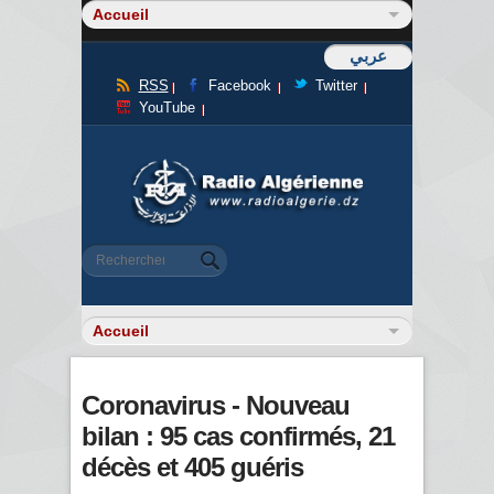
عربي
RSS
Facebook
Twitter
YouTube
Formulaire de recherche
Rechercher
Coronavirus - Nouveau
bilan : 95 cas confirmés, 21
décès et 405 guéris