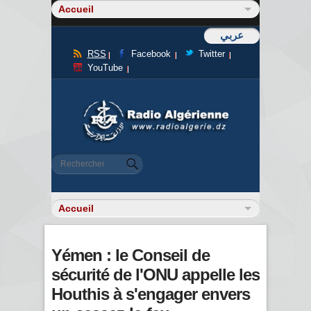
عربي
RSS
Facebook
Twitter
YouTube
Formulaire de recherche
Rechercher
Yémen : le Conseil de
sécurité de l'ONU appelle les
Houthis à s'engager envers