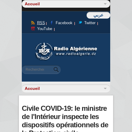
عربي
RSS
Facebook
Twitter
YouTube
Formulaire de recherche
Rechercher
Civile COVID-19: le ministre
de l'Intérieur inspecte les
dispositifs opérationnels de