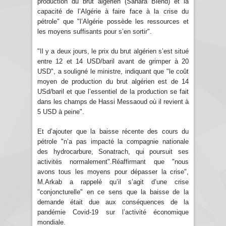
production du brut algérien (Sahara Blend) et la
capacité de l’Algérie à faire face à la crise du
pétrole" que "l’Algérie possède les ressources et
les moyens suffisants pour s’en sortir".
"Il y a deux jours, le prix du brut algérien s’est situé
entre 12 et 14 USD/baril avant de grimper à 20
USD", a souligné le ministre, indiquant que "le coût
moyen de production du brut algérien est de 14
USd/baril et que l’essentiel de la production se fait
dans les champs de Hassi Messaoud où il revient à
5 USD à peine".
Et d’ajouter que la baisse récente des cours du
pétrole "n’a pas impacté la compagnie nationale
des hydrocarbure, Sonatrach, qui poursuit ses
activités normalement".Réaffirmant que "nous
avons tous les moyens pour dépasser la crise",
M.Arkab a rappelé qu’il s’agit d’une crise
"conjoncturelle" en ce sens que la baisse de la
demande était due aux conséquences de la
pandémie Covid-19 sur l’activité économique
mondiale.