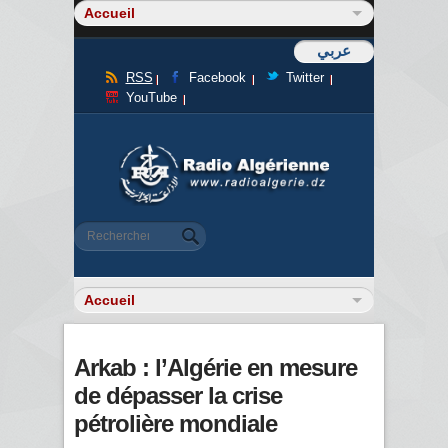
عربي
RSS
Facebook
Twitter
YouTube
Formulaire de recherche
Rechercher
Arkab : l’Algérie en mesure
de dépasser la crise
pétrolière mondiale