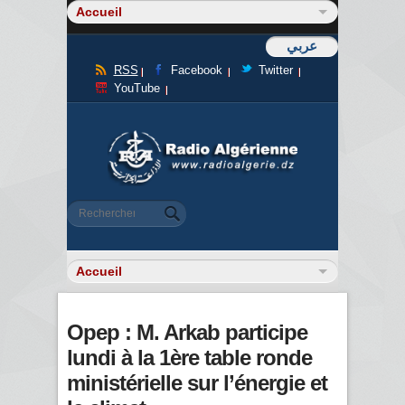
عربي
RSS
Facebook
Twitter
YouTube
Formulaire de recherche
Rechercher
Opep : M. Arkab participe
lundi à la 1ère table ronde
ministérielle sur l’énergie et