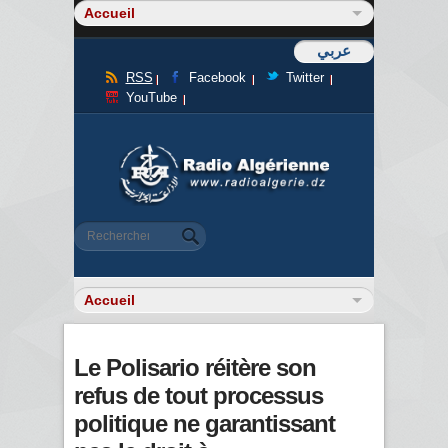
عربي
RSS
Facebook
Twitter
YouTube
Formulaire de recherche
Rechercher
Le Polisario réitère son
refus de tout processus
politique ne garantissant