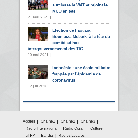
surclasse le WAT et rejoint le
MCO en tête
21 mar 2021 |
Election de Faouzia
Boumaiza Mebarki à la tête du
comité ad hoc
intergouvernemental des TIC
10 mai 2021 |
Indonésie : une école militaire
frappée par l'épidémie de
coronavirus
12 juil 2020 |
Accueil
Chaine1
Chaine2
Chaine3
Radio International
Radio Coran
Culture
Jil FM
Bahdja
Radios Locales