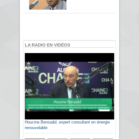
LA RADIO EN VIDÉOS
Houcine Bensaâd, expert consultant en énergie
Sami Agli, président de la Confédération
renouvelable
algérienne du patronat citoyen CAPC