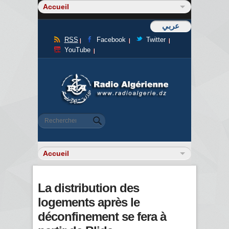
عربي
RSS
Facebook
Twitter
YouTube
Formulaire de recherche
Rechercher
La distribution des
logements après le
déconfinement se fera à