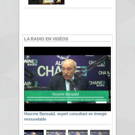
LA RADIO EN VIDÉOS
Houcine Bensaâd, expert consultant en énergie
Sami Agli, président de la Confédération
renouvelable
algérienne du patronat citoyen CAPC