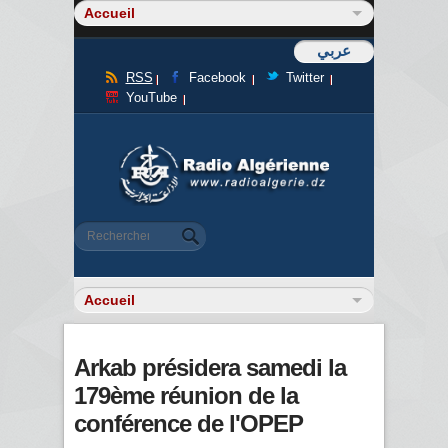
عربي
RSS
Facebook
Twitter
YouTube
Formulaire de recherche
Rechercher
Arkab présidera samedi la
179ème réunion de la
conférence de l'OPEP