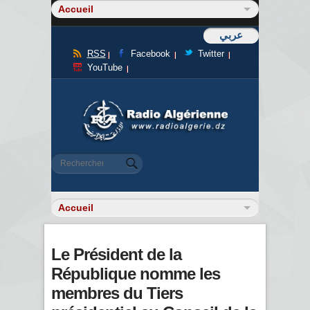
عربي
RSS
Facebook
Twitter
YouTube
Formulaire de recherche
Rechercher
Le Président de la
République nomme les
membres du Tiers