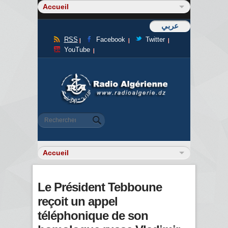
عربي
RSS
Facebook
Twitter
YouTube
Formulaire de recherche
Rechercher
Le Président Tebboune
reçoit un appel
téléphonique de son