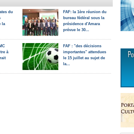
ates du
FAF: la 1ère réunion du
s
bureau fédéral sous la
 la
présidence d'Amara
prévue le 30...
 MC
FAF : "des décisions
itre à
importantes" attendues
rait
le 15 juillet au sujet de
la...