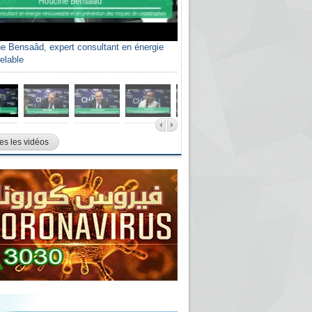
e Bensaâd, expert consultant en énergie
elable
es les vidéos