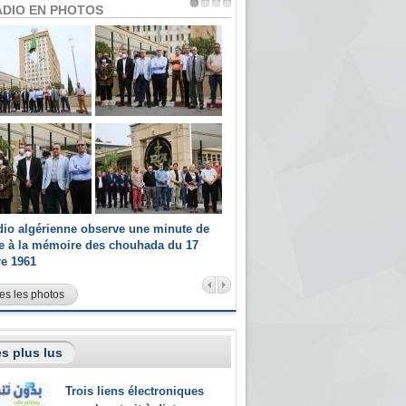
ADIO EN PHOTOS
dio algérienne observe une minute de
Les champions paralympiques 
ce à la mémoire des chouhada du 17
Radio Algérienne et recrutés 
re 1961
sportifs
es les photos
s plus lus
Trois liens électroniques