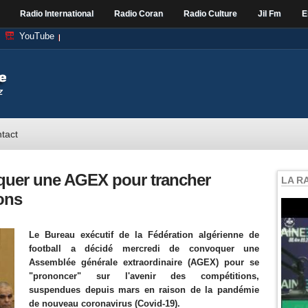
Radio International
Radio Coran
Radio Culture
Jil Fm
E
YouTube
tact
quer une AGEX pour trancher
LA R
ions
Le Bureau exécutif de la Fédération algérienne de
football a décidé mercredi de convoquer une
Assemblée générale extraordinaire (AGEX) pour se
"prononcer" sur l'avenir des compétitions,
suspendues depuis mars en raison de la pandémie
de nouveau coronavirus (Covid-19).