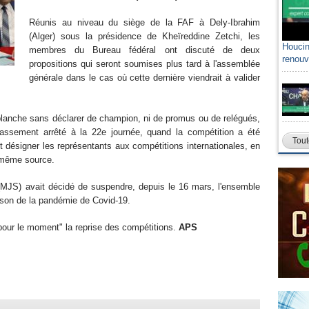
Réunis au niveau du siège de la FAF à Dely-Ibrahim
(Alger) sous la présidence de Kheïreddine Zetchi, les
Houcin
membres du Bureau fédéral ont discuté de deux
renouv
propositions qui seront soumises plus tard à l'assemblée
générale dans le cas où cette dernière viendrait à valider
blanche sans déclarer de champion, ni de promus ou de relégués,
lassement arrêté à la 22e journée, quand la compétition a été
Tout
t désigner les représentants aux compétitions internationales, en
a même source.
(MJS) avait décidé de suspendre, depuis le 16 mars, l'ensemble
aison de la pandémie de Covid-19.
"pour le moment" la reprise des compétitions.
APS