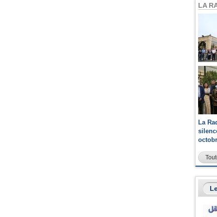
LA R
La Ra
silen
octob
Tout
Le