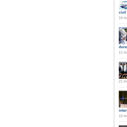
civil
16 ma
dura
12 ma
21 ma
inte
10 ma