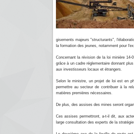
gisements majeurs "structurants", l'élaborat
la formation des jeunes, notamment pour l'expl
Concernant la révision de la loi minière 14-0
grâce à un cadre réglementaire donnant plus de
aux investisseurs locaux et étrangers.
Selon le ministre, un projet de loi est en 
permettre au secteur de contribuer à la re
matières premières nécessaires.
De plus, des assises des mines seront organi
Ces assises permettront, a-t-il dit, aux act
large consultation des experts de la stratégi
Le deuxième axe de la feuille de route est