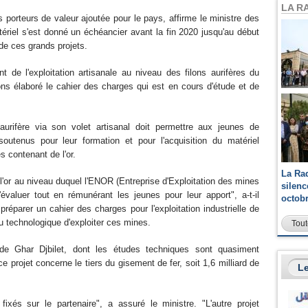
LA R
ts porteurs de valeur ajoutée pour le pays, affirme le ministre des
ériel s'est donné un échéancier avant la fin 2020 jusqu'au début
de ces grands projets.
t de l'exploitation artisanale au niveau des filons aurifères du
ons élaboré le cahier des charges qui est en cours d'étude et de
 aurifère via son volet artisanal doit permettre aux jeunes de
utenus pour leur formation et pour l'acquisition du matériel
s contenant de l'or.
La Ra
l'or au niveau duquel l'ENOR (Entreprise d'Exploitation des mines
silen
'évaluer tout en rémunérant les jeunes pour leur apport", a-t-il
octob
 préparer un cahier des charges pour l'exploitation industrielle de
au technologique d'exploiter ces mines.
Tout
 de Ghar Djbilet, dont les études techniques sont quasiment
e projet concerne le tiers du gisement de fer, soit 1,6 milliard de
Le
fixés sur le partenaire", a assuré le ministre. "L'autre projet