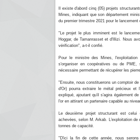
Il existe d'abord cinq (05) projets structuran
Mines, indiquant que son département minist
du premier trimestre 2021 pour le lancement 
"Le projet le plus imminent est le lancemen
Hoggar, de Tamanrasset et d'Illizi. Nous av
vérification", a-t-il confié.
Pour le ministre des Mines, l'exploitation
s'organiser en coopératives ou de PME, so
nécessaire permettant de récupérer les pierre
"Ensuite, nous constituerons un comptoir de 
d'Or) pourra extraire le métal précieux et l
expliqué, ajoutant qu'il s'agira également de
l'or en attirant un partenaire capable au nive
Le deuxième projet structurant est celui
achevées, selon M. Arkab. L'exploitation de c
tonnes de capacité.
"D'ici la fin de cette année, nous serons 