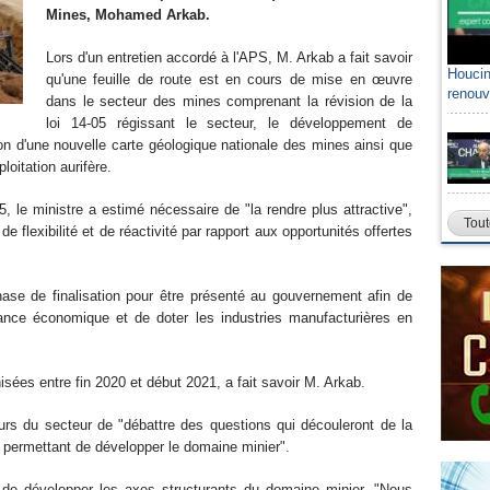
Mines, Mohamed Arkab.
Lors d'un entretien accordé à l'APS, M. Arkab a fait savoir
Houcin
qu'une feuille de route est en cours de mise en œuvre
renouv
dans le secteur des mines comprenant la révision de la
loi 14-05 régissant le secteur, le développement de
ion d'une nouvelle carte géologique nationale des mines ainsi que
oitation aurifère.
5, le ministre a estimé nécessaire de "la rendre plus attractive",
Tout
 flexibilité et de réactivité par rapport aux opportunités offertes
phase de finalisation pour être présenté au gouvernement afin de
lance économique et de doter les industries manufacturières en
sées entre fin 2020 et début 2021, a fait savoir M. Arkab.
eurs du secteur de "débattre des questions qui découleront de la
e permettant de développer le domaine minier".
 de développer les axes structurants du domaine minier. "Nous