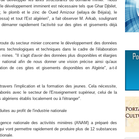
 le développement imminent est nécessaire tels que Ghar Djbilet,
r, le plomb et le zinc de Oued Amizour (wilaya de Béjaïa), le
a) et tout l'Est algérien", a fait observer M. Arkab, soulignant
 démarrer rapidement l'activité sur des gites et gisements déjà
de route du secteur minier concerne le développement des données
tions technologiques et techniques dans le cadre de l'élaboration
 mines. "Il s'agit d'avoir des données plus disponibles et élargies
 national afin de nous donner une vision précise ainsi qu'aux
tation de ces gites et gisements disponibles en Algérie", a-t-il
ravers l'implication et la formation des jeunes. Cela nécessite,
aborés avec le secteur de l'Enseignement supérieur, celui de la
 algériens établis localement ou à l'étranger".
tes au profit de l'industrie nationale
'Agence nationale des activités minières (ANAM) a préparé des
 qui vont permettre rapidement de produire plus de 12 substances
tionale.