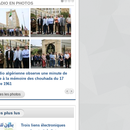
ADIO EN PHOTOS
dio algérienne observe une minute de
Les champions paralympiques 
ce à la mémoire des chouhada du 17
Radio Algérienne et recrutés 
re 1961
sportifs
es les photos
s plus lus
Trois liens électroniques