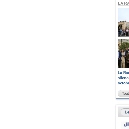
LA R
La Ra
silen
octob
Tout
Le