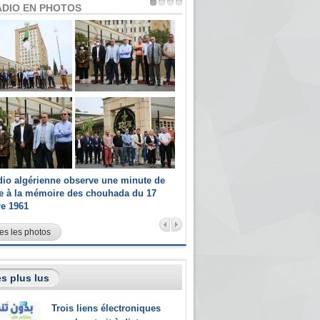
ADIO EN PHOTOS
dio algérienne observe une minute de
Les champions paralympiques 
ce à la mémoire des chouhada du 17
Radio Algérienne et recrutés 
re 1961
sportifs
es les photos
s plus lus
Trois liens électroniques