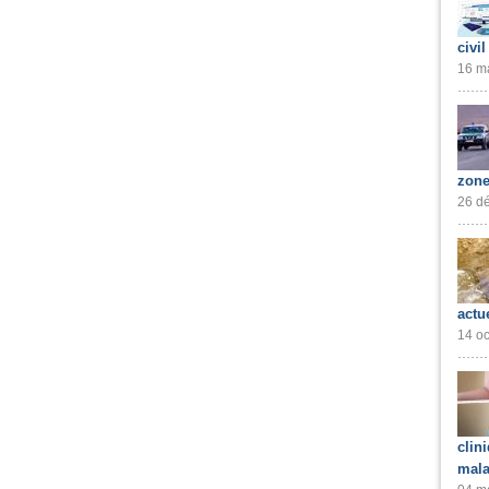
civil
16 ma
zone
26 dé
actu
14 oc
clin
mala