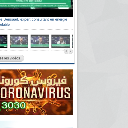
e Bensaâd, expert consultant en énergie
elable
es les vidéos