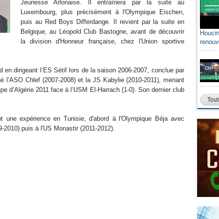
Jeunesse Arlonaise. Il entraînera par la suite au
Luxembourg, plus précisément à l'Olympique Eischen,
puis au Red Boys Differdange. Il revient par la suite en
Belgique, au Léopold Club Bastogne, avant de découvrir
Houcin
la division d'Honneur française, chez l'Union sportive
renouv
rd en dirigeant l’ES Sétif lors de la saison 2006-2007, conclue par
igé l’ASO Chlef (2007-2008) et la JS Kabylie (2010-2011), menant
oupe d’Algérie 2011 face à l’USM El-Harrach (1-0). Son dernier club
Tout
nt une expérience en Tunisie, d'abord à l'Olympique Béja avec
09-2010) puis à l'US Monastir (2011-2012).