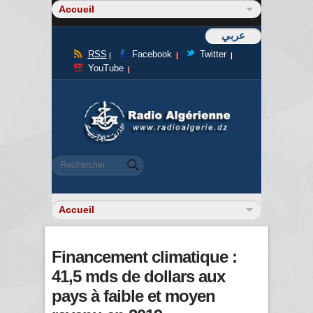
عربي
RSS
Facebook
Twitter
YouTube
Formulaire de recherche
Rechercher
Financement climatique :
41,5 mds de dollars aux
pays à faible et moyen