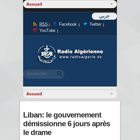
عربي
RSS
Facebook
Twitter
YouTube
Formulaire de recherche
Rechercher
Liban: le gouvernement
démissionne 6 jours après
le drame