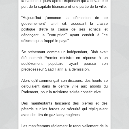
la nation six jours après l'explosion qui a dévasté le
port de la capitale libanaise et une partie de la ville.
"Aujourd'hui j'annonce la démission de ce
gouvernement", a-t-il dit, accusant la classe
politique d'être la cause de ses échecs et
dénonçant la "corruption" ayant conduit à "ce
séisme qui a frappé le pays".
Se présentant comme un indépendant, Diab avait
été nommé Premier ministre en réponse à un
soulèvement populaire ayant poussé son
prédécesseur Saad Hariri à la démission.
Alors qu'il commençait son discours, des heurts se
déroulaient dans le centre ville aux abords du
Parlement, pour la troisième soirée consécutive.
Des manifestants lançaient des pierres et des
pétards sur les forces de sécurité qui répliquaient
avec des tirs de gaz lacrymogènes.
Les manifestants réclament le renouvellement de la