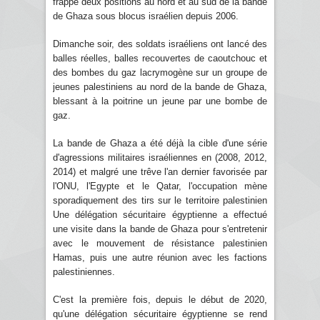
frappé deux positions au nord et au sud de la bande
de Ghaza sous blocus israélien depuis 2006.
Dimanche soir, des soldats israéliens ont lancé des
balles réelles, balles recouvertes de caoutchouc et
des bombes du gaz lacrymogène sur un groupe de
jeunes palestiniens au nord de la bande de Ghaza,
blessant à la poitrine un jeune par une bombe de
gaz.
La bande de Ghaza a été déjà la cible d'une série
d'agressions militaires israéliennes en (2008, 2012,
2014) et malgré une trêve l'an dernier favorisée par
l'ONU, l'Egypte et le Qatar, l'occupation mène
sporadiquement des tirs sur le territoire palestinien
Une délégation sécuritaire égyptienne a effectué
une visite dans la bande de Ghaza pour s'entretenir
avec le mouvement de résistance palestinien
Hamas, puis une autre réunion avec les factions
palestiniennes.
C'est la première fois, depuis le début de 2020,
qu'une délégation sécuritaire égyptienne se rend