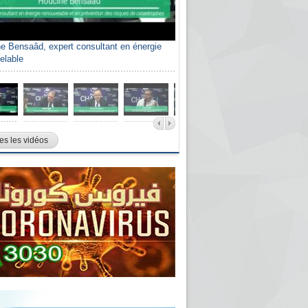
e Bensaâd, expert consultant en énergie
elable
es les vidéos