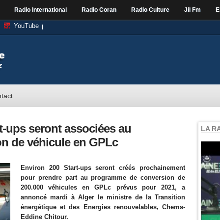
Radio International
Radio Coran
Radio Culture
Jil Fm
E
YouTube
tact
rt-ups seront associées au
LA R
n de véhicule en GPLc
Environ 200 Start-ups seront créés prochainement
pour prendre part au programme de conversion de
200.000 véhicules en GPLc prévus pour 2021, a
annoncé mardi à Alger le ministre de la Transition
énergétique et des Energies renouvelables, Chems-
Eddine Chitour.