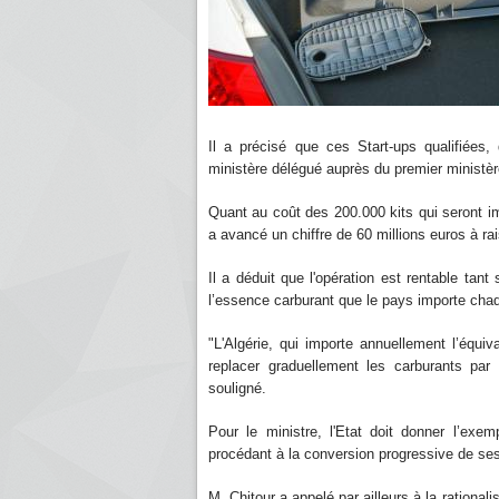
Il a précisé que ces Start-ups qualifiées,
ministère délégué auprès du premier ministèr
Quant au coût des 200.000 kits qui seront imp
a avancé un chiffre de 60 millions euros à rai
Il a déduit que l'opération est rentable tan
l’essence carburant que le pays importe cha
"L'Algérie, qui importe annuellement l’équiv
replacer graduellement les carburants par 
souligné.
Pour le ministre, l'Etat doit donner l’exem
procédant à la conversion progressive de se
M. Chitour a appelé par ailleurs à la ration