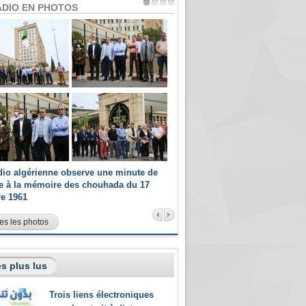
ADIO EN PHOTOS
dio algérienne observe une minute de
Les champions paralympiques 
ce à la mémoire des chouhada du 17
Radio Algérienne et recrutés 
re 1961
sportifs
es les photos
s plus lus
Trois liens électroniques