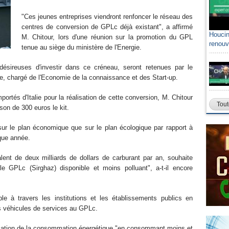
"Ces jeunes entreprises viendront renfoncer le réseau des
centres de conversion de GPLc déjà existant", a affirmé
Houcin
M. Chitour, lors d'une réunion sur la promotion du GPL
renouv
tenue au siège du ministère de l'Energie.
 désireuses d'investir dans ce créneau, seront retenues par le
e, chargé de l'Economie de la connaissance et des Start-up.
ortés d'Italie pour la réalisation de cette conversion, M. Chitour
Tout
son de 300 euros le kit.
t sur le plan économique que sur le plan écologique par rapport à
que année.
alent de deux milliards de dollars de carburant par an, souhaite
le GPLc (Sirghaz) disponible et moins polluant", a-t-il encore
ple à travers les institutions et les établissements publics en
s véhicules de services au GPLc.
alisation de la consommation énergétique,"en consommant moins et