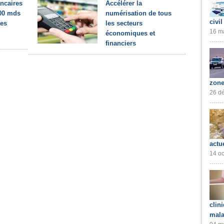
ancaires
Accélérer la
900 mds
numérisation de tous
civil
des
les secteurs
16 ma
économiques et
financiers
zone
26 dé
actu
14 oc
clin
mala