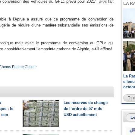
 conversion des véhicules au GPLc prévu pour 2021", a-t-il fait
LA R
able à l'Aprue a assuré que ce programme de conversion de
lgérie de réduire d’une manière substantielle ses émissions de
bonique mais avec le programme de conversion au GPLc qui
 considérablement l’empreinte carbone de Algérie, a-t-il affirmé.
Chems-Eddine Chitour
La Ra
silen
octob
Tout
a
Les réserves de change
ue : le
de l’ordre de 57 mds
e son
USD actuellement
Le