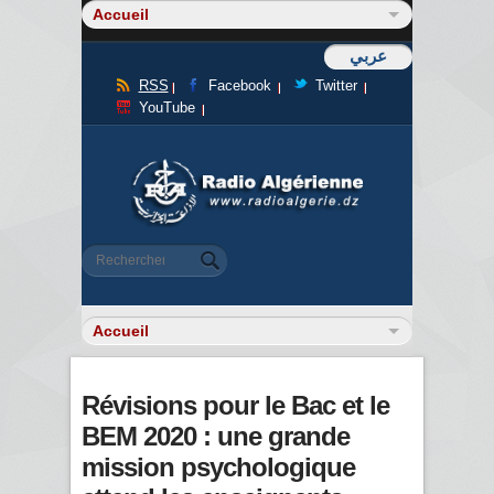
عربي
RSS
Facebook
Twitter
YouTube
Formulaire de recherche
Rechercher
Révisions pour le Bac et le
BEM 2020 : une grande
mission psychologique