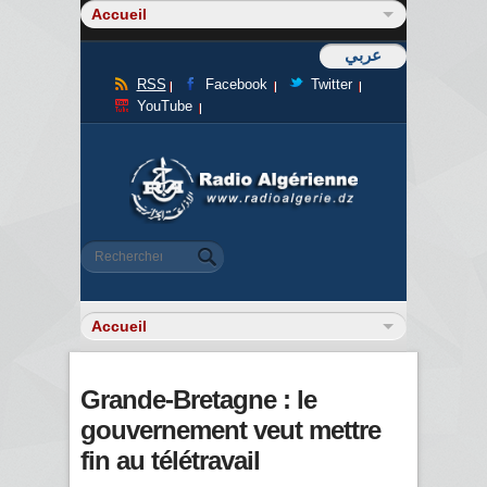
عربي
RSS
Facebook
Twitter
YouTube
Formulaire de recherche
Rechercher
Grande-Bretagne : le
gouvernement veut mettre
fin au télétravail