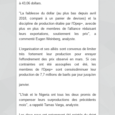
à 43,06 dollars.
"La faiblesse du dollar (au plus bas depuis avril
2018, comparé à un panier de devises) et la
discipline de production étalée par l'Opep+, avecde
plus en plus de membres de l'alliance réduisant
leurs exportations, soutiennent les prix", a
commenté Eugen Weinberg, analyste.
L'organisation et ses alliés sont convenus de limiter
très fortement leur production pour enrayer
l'effondrement des prix observé en mars. Si ces
contraintes ont été assouplies cet été, les
membres de l'Opep+ sont censésdiminuer leur
production de 7,7 millions de barils par jour jusqu'en
janvier.
"L'Irak et le Nigeria ont tous les deux promis de
compenser leurs surproductions des précédents
mois", a rappelé Tamas Varga, analyste.
Les deux pays ont notamment été pointés du doigt