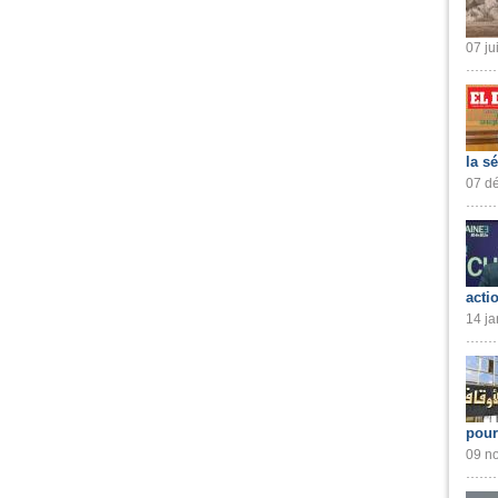
07 ju
la s
07 dé
acti
14 ja
pour
09 no