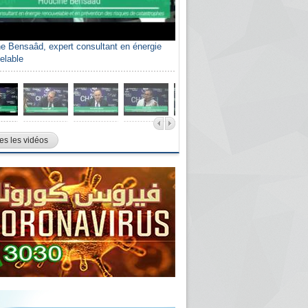
e Bensaâd, expert consultant en énergie
elable
es les vidéos