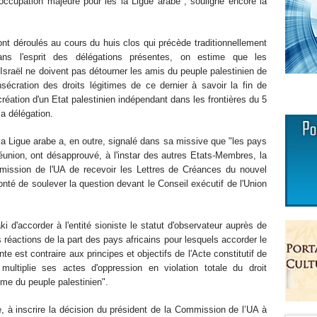
éoccupation majeure pour les la Ligue arabe", souligne encore la
ont déroulés au cours du huis clos qui précède traditionnellement
 Dans l'esprit des délégations présentes, on estime que les
Israël ne doivent pas détourner les amis du peuple palestinien de
sécration des droits légitimes de ce dernier à savoir la fin de
 création d'un Etat palestinien indépendant dans les frontières du 5
a délégation.
a Ligue arabe a, en outre, signalé dans sa missive que "les pays
réunion, ont désapprouvé, à l'instar des autres Etats-Membres, la
mmission de l'UA de recevoir les Lettres de Créances du nouvel
nté de soulever la question devant le Conseil exécutif de l'Union
ki d'accorder à l'entité sioniste le statut d'observateur auprès de
s réactions de la part des pays africains pour lesquels accorder le
e est contraire aux principes et objectifs de l'Acte constitutif de
multiplie ses actes d'oppression en violation totale du droit
mme du peuple palestinien".
e, à inscrire la décision du président de la Commission de l’UA à