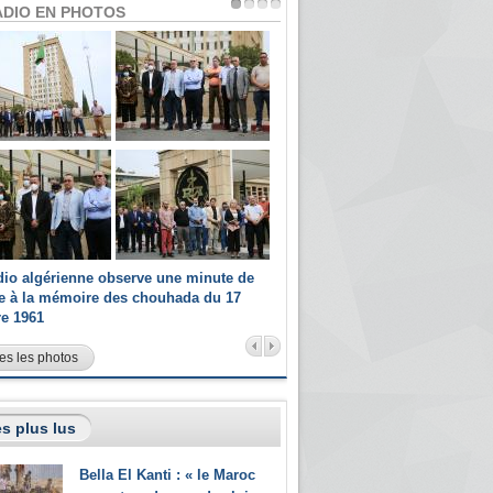
ADIO EN PHOTOS
dio algérienne observe une minute de
Les champions paralympiques 
ce à la mémoire des chouhada du 17
Radio Algérienne et recrutés 
re 1961
sportifs
es les photos
s plus lus
Bella El Kanti : « le Maroc