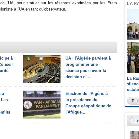
f de l'UA, pour statuer sur les réserves exprimées par les Etats
LA R
ioniste à l'UA en tant qu'observateur.
icipe à
UA : l'Algérie parvient à
Conseil
programmer une
urité
séance pour revoir la
décision d'...
La Ra
silen
octob
ra-
Election de l'Algérie à
 Les
la présidence du
Tout
Groupe géopolitique de
nflits
l'Afrique...
Le