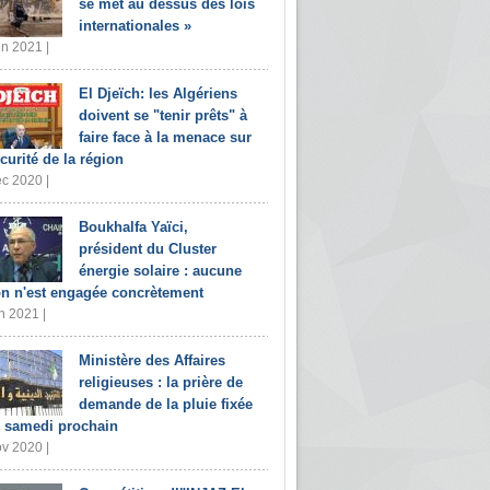
se met au dessus des lois
internationales »
in 2021 |
El Djeïch: les Algériens
doivent se "tenir prêts" à
faire face à la menace sur
écurité de la région
c 2020 |
Boukhalfa Yaïci,
président du Cluster
énergie solaire : aucune
on n'est engagée concrètement
n 2021 |
Ministère des Affaires
religieuses : la prière de
demande de la pluie fixée
 samedi prochain
v 2020 |