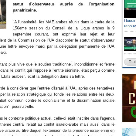
statut d'observateur auprès de l'organisation
panafricaine.
Houcin
"A l'unanimité, les MAE arabes réunis dans le cadre de la
renouv
156ème session du Conseil de la Ligue arabes le 9
septembre courant, ont exprimé leur rejet et leur
dent de la Commission de l'UA d'accorder le statut d'observateur
ns une lettre envoyée mardi par la délégation permanente de l'UA
aki.
Tout
utant plus vive que le soutien traditionnel, inconditionnel et ferme
dans le conflit qui l'oppose à l'entité sioniste, était perçu comme
s Etats arabes", écrit la délégation dans sa lettre.
de à considérer que l'entrée d'Israël à l'UA, après des tentatives
r la relation stratégique qui fonde les relations entre les deux
bat commun contre le colonialisme et la discrimination raciale
ation", poursuit-elle.
 le contexte politique actuel, celle-ci était inscrite dans l'agenda
thème central relatif au conflit israélo-arabe mais aussi dans le
le arabe au titre duquel l'extension de la présence israélienne en