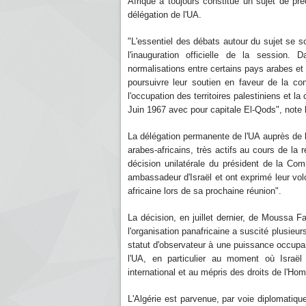
Afrique a toujours constitué un sujet de pr
délégation de l'UA.
"L'essentiel des débats autour du sujet se s
l'inauguration officielle de la session.
normalisations entre certains pays arabes et 
poursuivre leur soutien en faveur de la con
l'occupation des territoires palestiniens et la
Juin 1967 avec pour capitale El-Qods", note l
La délégation permanente de l'UA auprès de l
arabes-africains, très actifs au cours de la 
décision unilatérale du président de la Co
ambassadeur d'Israël et ont exprimé leur volo
africaine lors de sa prochaine réunion".
La décision, en juillet dernier, de Moussa Fa
l'organisation panafricaine a suscité plusieur
statut d'observateur à une puissance occupant
l'UA, en particulier au moment où Israël 
international et au mépris des droits de l'Ho
L'Algérie est parvenue, par voie diplomatiqu