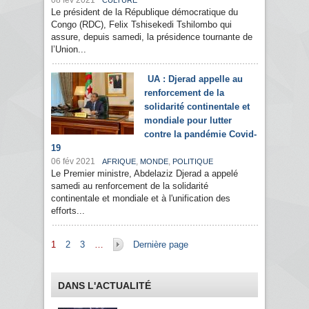
08 fév 2021
CULTURE
Le président de la République démocratique du
Congo (RDC), Felix Tshisekedi Tshilombo qui
assure, depuis samedi, la présidence tournante de
l’Union...
UA : Djerad appelle au
renforcement de la
solidarité continentale et
mondiale pour lutter
contre la pandémie Covid-
19
06 fév 2021
,
,
AFRIQUE
MONDE
POLITIQUE
Le Premier ministre, Abdelaziz Djerad a appelé
samedi au renforcement de la solidarité
continentale et mondiale et à l'unification des
efforts...
Pages
1
2
3
…
Dernière page
DANS L'ACTUALITÉ