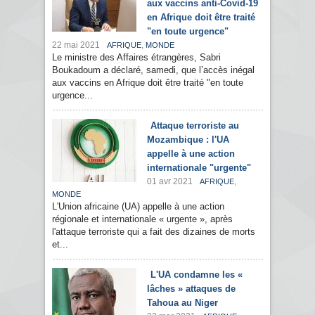
aux vaccins anti-Covid-19
en Afrique doit être traité
"en toute urgence"
22 mai 2021
,
AFRIQUE
MONDE
Le ministre des Affaires étrangères, Sabri
Boukadoum a déclaré, samedi, que l’accès inégal
aux vaccins en Afrique doit être traité "en toute
urgence...
Attaque terroriste au
Mozambique : l'UA
appelle à une action
internationale "urgente"
01 avr 2021
,
AFRIQUE
MONDE
L'Union africaine (UA) appelle à une action
régionale et internationale « urgente », après
l'attaque terroriste qui a fait des dizaines de morts
et...
L'UA condamne les «
lâches » attaques de
Tahoua au Niger