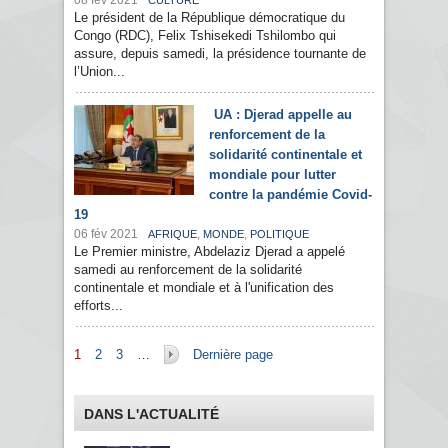
08 fév 2021
CULTURE
Le président de la République démocratique du
Congo (RDC), Felix Tshisekedi Tshilombo qui
assure, depuis samedi, la présidence tournante de
l’Union...
UA : Djerad appelle au
renforcement de la
solidarité continentale et
mondiale pour lutter
contre la pandémie Covid-
19
06 fév 2021
,
,
AFRIQUE
MONDE
POLITIQUE
Le Premier ministre, Abdelaziz Djerad a appelé
samedi au renforcement de la solidarité
continentale et mondiale et à l'unification des
efforts...
Pages
1
2
3
…
Dernière page
DANS L'ACTUALITÉ