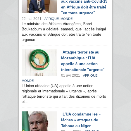
aux vaccins anti-Covid-19
en Afrique doit être traité
"en toute urgence"
22 mai 2021
,
AFRIQUE
MONDE
Le ministre des Affaires étrangères, Sabri
Boukadoum a déclaré, samedi, que l’accès inégal
aux vaccins en Afrique doit être traité "en toute
urgence...
Attaque terroriste au
Mozambique : l'UA
appelle à une action
internationale "urgente"
01 avr 2021
,
AFRIQUE
MONDE
L'Union africaine (UA) appelle à une action
régionale et internationale « urgente », après
l'attaque terroriste qui a fait des dizaines de morts
et...
L'UA condamne les «
lâches » attaques de
Tahoua au Niger