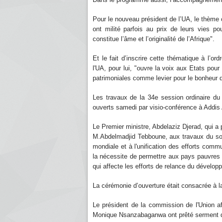
Pour le nouveau président de l’UA, le thème c
ont milité parfois au prix de leurs vies po
constitue l’âme et l’originalité de l’Afrique".
Et le fait d’inscrire cette thématique à l’
l'UA, pour lui, "ouvre la voix aux Etats pour q
patrimoniales comme levier pour le bonheur d
Les travaux de la 34e session ordinaire d
ouverts samedi par visio-conférence à Addis
Le Premier ministre, Abdelaziz Djerad, qui a 
M.Abdelmadjid Tebboune, aux travaux du som
mondiale et à l'unification des efforts comm
la nécessite de permettre aux pays pauvres d
qui affecte les efforts de relance du dévelop
La cérémonie d’ouverture était consacrée à la
Le président de la commission de l'Union a
Monique Nsanzabaganwa ont prêté serment 