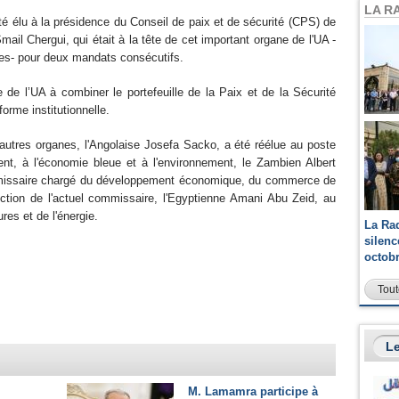
LA R
té élu à la présidence du Conseil de paix et de sécurité (CPS) de
ail Chergui, qui était à la tête de cet important organe de l'UA -
ues- pour deux mandats consécutifs.
 de l’UA à combiner le portefeuille de la Paix et de la Sécurité
forme institutionnelle.
utres organes, l'Angolaise Josefa Sacko, a été réélue au poste
ent, à l'économie bleue et à l'environnement, le Zambien Albert
missaire chargé du développement économique, du commerce de
lection de l'actuel commissaire, l'Egyptienne Amani Abu Zeid, au
es et de l'énergie.
La Ra
silen
octob
Tout
Le
M. Lamamra participe à