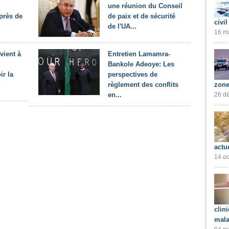
une réunion du Conseil
près de
de paix et de sécurité
civil
de l'UA...
16 ma
rvient à
Entretien Lamamra-
Bankole Adeoye: Les
ir la
perspectives de
zone
règlement des conflits
26 dé
en...
actu
14 oc
clin
mala