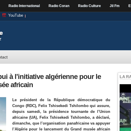
Radio International
Radio Coran
Radio Culture
Jil Fm
E
YouTube
tact
i à l'initiative algérienne pour le
LA R
e africain
Le président de la République démocratique du
Congo (RDC), Felix Tshisekedi Tshilombo qui assure,
depuis samedi, la présidence tournante de l’Union
africaine (UA), Felix Tshisekedi Tshilombo, a déclaré,
dimanche, que l’organisation panafricaine va appuyer
l’Algérie pour le lancement du Grand musée africain