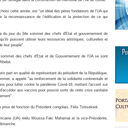
hoisi cette année, est "un idéal des pères fondateurs de l’UA qui
ur la reconnaissance de l’édification et la protection de ce qui
ordre du jour du 34e sommet des chefs d'Etat et gouvernement de
u’ils puissent utiliser leurs ressources artistiques, culturelles et
e leur peuple".
u sommet des chefs d'Etat et de Gouvernement de l'UA se sont
 Abeba.
pris part en qualité de représentant du président de la République,
met, a appelé "au renforcement de la solidarité continentale et
uns pour lutter contre la pandémie Covid-19, mettant l'accent sur
'accéder aux vaccins pour pouvoir sortir de cette crise sanitaire
pement".
 prise de fonction du Président congolais, Félix Tshisekedi.
fricaine (UA) réélu Moussa Faki Mahamat et la vice-Présidente,
dimanche.