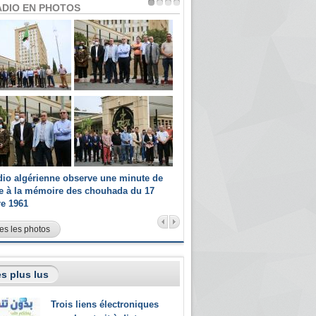
ADIO EN PHOTOS
dio algérienne observe une minute de
Les champions paralympiques 
ce à la mémoire des chouhada du 17
Radio Algérienne et recrutés 
re 1961
sportifs
es les photos
s plus lus
Trois liens électroniques