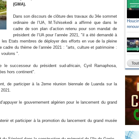
(GMA).
Dans son discours de clôture des travaux du 34e sommet
Houcin
ordinaire de l’UA, M.Tshisekedi a affirmé que dans le
renouv
cadre de son plan d’action retenu pour son mandat de
président de l’UA pour l’année 2021, "il a été demandé à
c les Etats membres de déployer des efforts en vue de la pleine
 cadre du thème de l’année 2021 : "arts, culture et patrimoine :
 voulons ".
Tout
ue le successeur du président sud-africain, Cyril Ramaphosa,
cées hors continent".
dent, de participer à la 2eme réunion biennale de Luanda sur la
n 2021.
 "d’appuyer le gouvernement algérien pour le lancement du grand
tenir et participer à la promotion du lancement du grand musée
du Sénégal dans la construction du mémorial de l’Ile de Gorée.