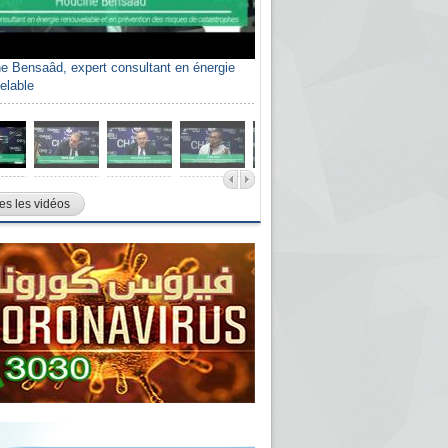
e Bensaâd, expert consultant en énergie
elable
es les vidéos