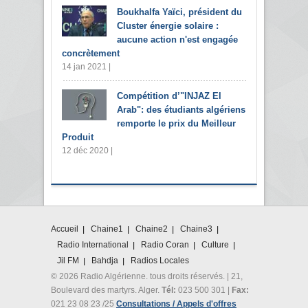
Boukhalfa Yaïci, président du
Cluster énergie solaire :
aucune action n'est engagée
concrètement
14 jan 2021 |
Compétition d’"INJAZ El
Arab": des étudiants algériens
remporte le prix du Meilleur
Produit
12 déc 2020 |
Accueil
Chaine1
Chaine2
Chaine3
Radio International
Radio Coran
Culture
Jil FM
Bahdja
Radios Locales
© 2026 Radio Algérienne. tous droits réservés. | 21,
Boulevard des martyrs. Alger.
Tél:
023 500 301 |
Fax:
021 23 08 23 /25
Consultations / Appels d'offres