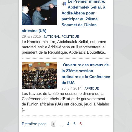
Le Premier ministre,
Abdelmalek Sellal, à
Addis-Abeba pour
participer au 24ème
Sommet de l'Union
africaine (UA)
29 jan 2015
,
NATIONAL
POLITIQUE
Le Premier ministre, Abdelmalek Sellal, est arrivé
mercredi soir à Addis-Abeba où il représentera le
président de la République, Abdelaziz Bouteflika...
Ouverture des travaux de
la 23ème session
ordinaire de la Conférence
de l'UA
26 juin 2014
AFRIQUE
Les travaux de la 23ème session ordinaire de la
Conférence des chefs d'Etat et de gouvernement
de l'Union africaine (UA) ont débuté, jeudi à Malabo
(...
Pages
Première page
…
4
5
6