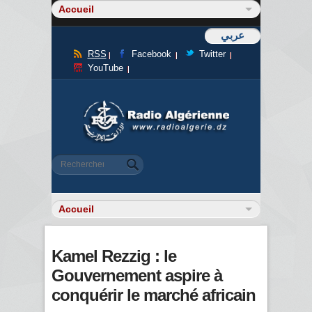
عربي
RSS
Facebook
Twitter
YouTube
Formulaire de recherche
Rechercher
Kamel Rezzig : le
Gouvernement aspire à
conquérir le marché africain