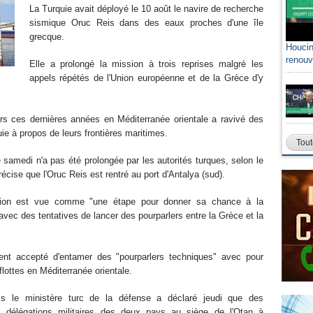
La Turquie avait déployé le 10 août le navire de recherche
sismique Oruc Reis dans des eaux proches d'une île
grecque.
Houcin
renouv
Elle a prolongé la mission à trois reprises malgré les
appels répétés de l'Union européenne et de la Grèce d'y
rs ces dernières années en Méditerranée orientale a ravivé des
ie à propos de leurs frontières maritimes.
Tout
 samedi n'a pas été prolongée par les autorités turques, selon le
écise que l'Oruc Reis est rentré au port d'Antalya (sud).
sion est vue comme "une étape pour donner sa chance à la
en avec des tentatives de lancer des pourparlers entre la Grèce et la
nt accepté d'entamer des "pourparlers techniques" avec pour
 flottes en Méditerranée orientale.
is le ministère turc de la défense a déclaré jeudi que des
 délégations militaires des deux pays au siège de l'Otan à