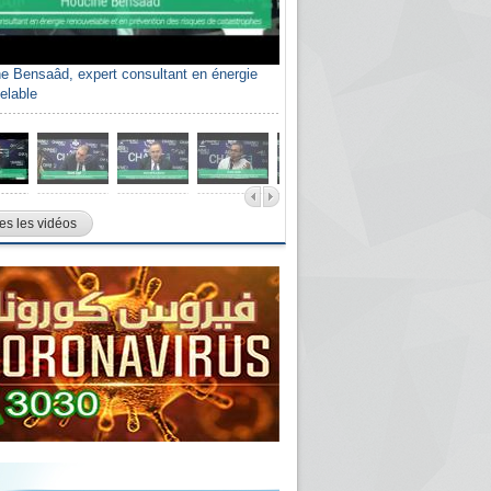
e Bensaâd, expert consultant en énergie
elable
es les vidéos