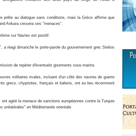
tre prête au dialogue sans conditions, mais la Grèce affirme que
quand Ankara cessera ses "menaces".
aritime sur Navtex est positif.
", a réagi dimanche le porte-parole du gouvernement grec Stelios
mission de repérer d'éventuels gisements sous-marins.
res militaires rivales, incluant d'un côté des navires de guerre
nts grecs, chypriotes, français et italiens, ont eu lieu récemment
E ont agité la menace de sanctions européennes contre la Turquie
és unilatérales" en Méditerranée orientale.