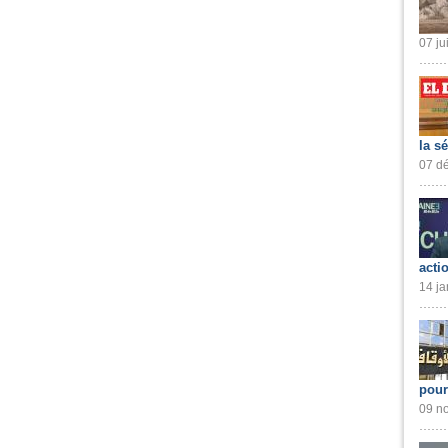
07 ju
la s
07 dé
acti
14 ja
pour
09 no