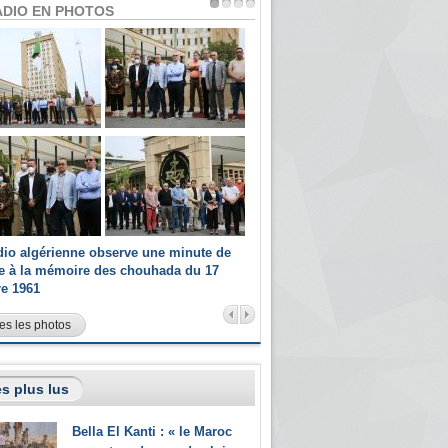
ADIO EN PHOTOS
dio algérienne observe une minute de
Les champions paralympiques 
ce à la mémoire des chouhada du 17
Radio Algérienne et recrutés 
re 1961
sportifs
es les photos
s plus lus
Bella El Kanti : « le Maroc