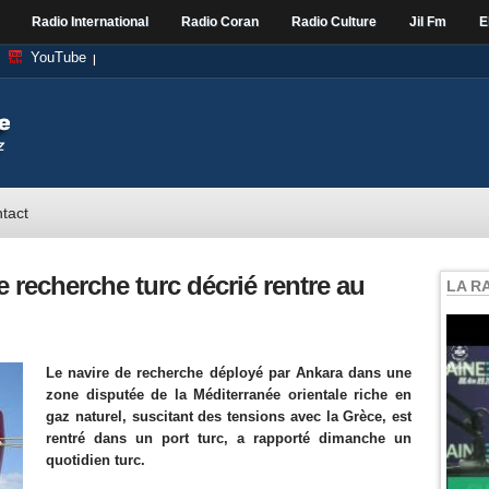
Radio International
Radio Coran
Radio Culture
Jil Fm
E
YouTube
tact
e recherche turc décrié rentre au
LA R
Le navire de recherche déployé par Ankara dans une
zone disputée de la Méditerranée orientale riche en
gaz naturel, suscitant des tensions avec la Grèce, est
rentré dans un port turc, a rapporté dimanche un
quotidien turc.