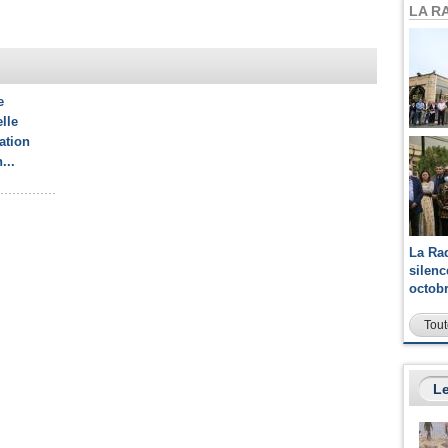
LA R
e
lle
ation
...
La Ra
silen
octob
Tout
Le