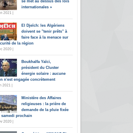
se met au dessus des lois
internationales »
in 2021 |
El Djeïch: les Algériens
doivent se "tenir prêts" à
faire face à la menace sur
écurité de la région
c 2020 |
Boukhalfa Yaïci,
président du Cluster
énergie solaire : aucune
on n'est engagée concrètement
n 2021 |
Ministère des Affaires
religieuses : la prière de
demande de la pluie fixée
 samedi prochain
v 2020 |