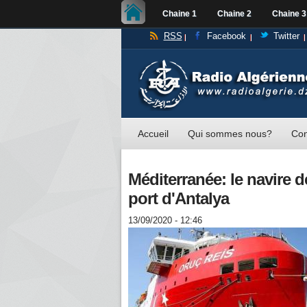
Chaine 1
Chaine 2
Chaine 3
RSS
Facebook
Twitter
Accueil
Qui sommes nous?
Con
Méditerranée: le navire d
port d'Antalya
13/09/2020 - 12:46