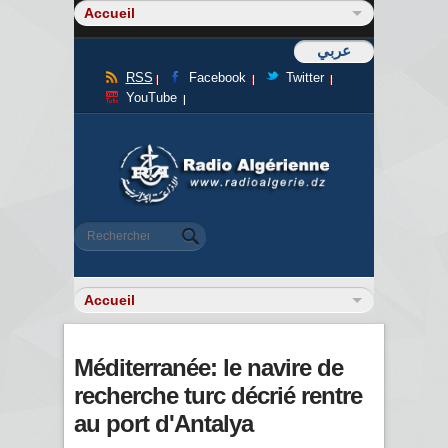
عربي
RSS
Facebook
Twitter
YouTube
Formulaire de recherche
Rechercher
Méditerranée: le navire de
recherche turc décrié rentre
au port d'Antalya