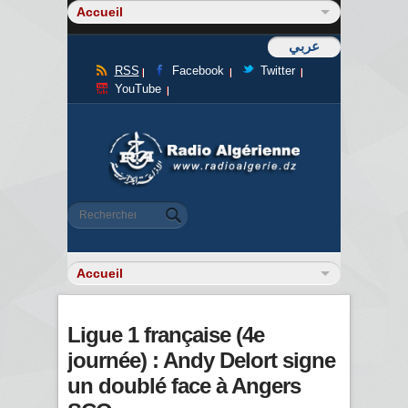
عربي
RSS
Facebook
Twitter
YouTube
Formulaire de recherche
Rechercher
Ligue 1 française (4e
journée) : Andy Delort signe
un doublé face à Angers