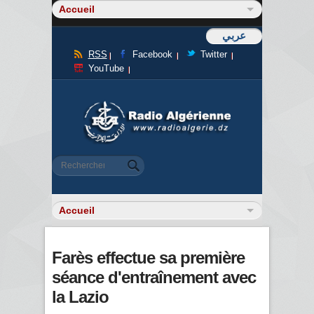
عربي
RSS
Facebook
Twitter
YouTube
Formulaire de recherche
Rechercher
Farès effectue sa première
séance d'entraînement avec
la Lazio