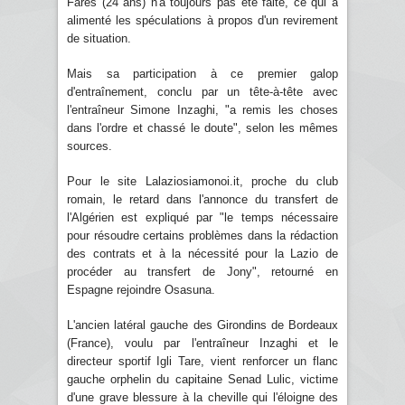
Farès (24 ans) n'a toujours pas été faite, ce qui a
alimenté les spéculations à propos d'un revirement
de situation.
Mais sa participation à ce premier galop
d'entraînement, conclu par un tête-à-tête avec
l'entraîneur Simone Inzaghi, "a remis les choses
dans l'ordre et chassé le doute", selon les mêmes
sources.
Pour le site Lalaziosiamonoi.it, proche du club
romain, le retard dans l'annonce du transfert de
l'Algérien est expliqué par "le temps nécessaire
pour résoudre certains problèmes dans la rédaction
des contrats et à la nécessité pour la Lazio de
procéder au transfert de Jony", retourné en
Espagne rejoindre Osasuna.
L'ancien latéral gauche des Girondins de Bordeaux
(France), voulu par l'entraîneur Inzaghi et le
directeur sportif Igli Tare, vient renforcer un flanc
gauche orphelin du capitaine Senad Lulic, victime
d'une grave blessure à la cheville qui l'éloigne des