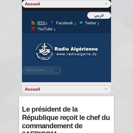
عربي
RSS
Facebook
Twitter
YouTube
Formulaire de recherche
Rechercher
Le président de la
République reçoit le chef du
commandement de