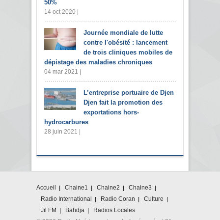
50%
14 oct 2020 |
Journée mondiale de lutte
contre l'obésité : lancement
de trois cliniques mobiles de
dépistage des maladies chroniques
04 mar 2021 |
L’entreprise portuaire de Djen
Djen fait la promotion des
exportations hors-
hydrocarbures
28 juin 2021 |
Accueil
Chaine1
Chaine2
Chaine3
Radio International
Radio Coran
Culture
Jil FM
Bahdja
Radios Locales