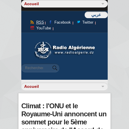
عربي
RSS
Facebook
Twitter
YouTube
Formulaire de recherche
Rechercher
Climat : l'ONU et le
Royaume-Uni annoncent un
sommet pour le 5ème