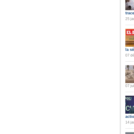
trac
25 ja
la s
07 dé
07 ju
acti
14 ja