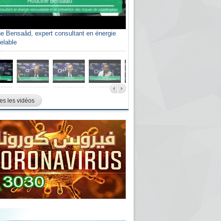
e Bensaâd, expert consultant en énergie
elable
es les vidéos