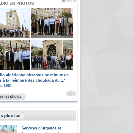
ADIO EN PHOTOS
dio algérienne observe une minute de
Les champions paralympiques 
ce à la mémoire des chouhada du 17
Radio Algérienne et recrutés 
re 1961
sportifs
es les photos
s plus lus
Services d'urgence et