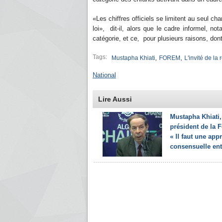
«Les chiffres officiels se limitent au seul c
loi», dit-il, alors que le cadre informel, no
catégorie, et ce, pour plusieurs raisons, dont 
Tags:
,
,
Mustapha Khiati
FOREM
L'invité de la
National
Lire Aussi
Mustapha Khiati,
président de la 
« Il faut une app
consensuelle entr