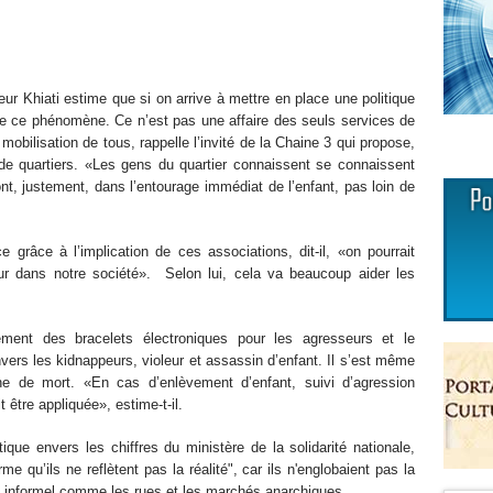
ur Khiati estime que si on arrive à mettre en place une politique
 de ce phénomène. Ce n’est pas une affaire des seuls services de
 mobilisation de tous, rappelle l’invité de la Chaine 3 qui propose,
s de quartiers. «Les gens du quartier connaissent se connaissent
nt, justement, dans l’entourage immédiat de l’enfant, pas loin de
ce grâce à l’implication de ces associations, dit-il, «on pourrait
ur dans notre société». Selon lui, cela va beaucoup aider les
ment des bracelets électroniques pour les agresseurs et le
rs les kidnappeurs, violeur et assassin d’enfant. Il s’est même
ine de mort. «En cas d’enlèvement d’enfant, suivi d’agression
 être appliquée», estime-t-il.
itique envers les chiffres du ministère de la solidarité nationale,
rme qu’ils ne reflètent pas la réalité", car ils n'englobaient pas la
e informel comme les rues et les marchés anarchiques.