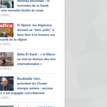
femmes enceintes : le
ministère de la Santé
e une nouvelle feuille de route
n 2020 |
El Djeïch: les Algériens
doivent se "tenir prêts" à
faire face à la menace sur
écurité de la région
c 2020 |
Bella El Kanti : « le Maroc
se met au dessus des lois
internationales »
in 2021 |
Boukhalfa Yaïci,
président du Cluster
énergie solaire : aucune
on n'est engagée concrètement
n 2021 |