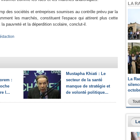
LA R
hamp des sociétés et entreprises soumises au contrôle prévu par la
tamment les marchés, constituent l'espace qui attirent plus cette
la pauvreté et la déperdition scolaire, conclut-il.
 rédaction
Mustapha Khiati : Le
La Ra
Forem :
secteur de la santé
silen
roche
manque de stratégie et
octob
e l...
de volonté politique...
Tout
Le