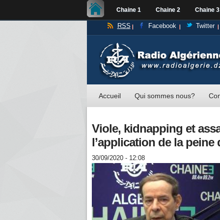
Chaine 1
Chaine 2
Chaine 3
RSS
Facebook
Twitter
Accueil
Qui sommes nous?
Con
Viole, kidnapping et assa
l’application de la peine
30/09/2020 - 12:08