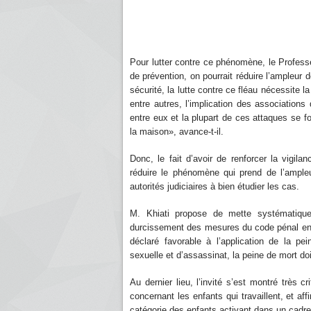
Pour lutter contre ce phénomène, le Professe
de prévention, on pourrait réduire l’ampleur
sécurité, la lutte contre ce fléau nécessite la
entre autres, l’implication des association
entre eux et la plupart de ces attaques se fo
la maison», avance-t-il.
Donc, le fait d’avoir de renforcer la vigilan
réduire le phénomène qui prend de l’ample
autorités judiciaires à bien étudier les cas.
M. Khiati propose de mette systématique
durcissement des mesures du code pénal enve
déclaré favorable à l’application de la pe
sexuelle et d’assassinat, la peine de mort doit
Au dernier lieu, l’invité s’est montré très cr
concernant les enfants qui travaillent, et affi
catégorie des enfants activant dans un cadr