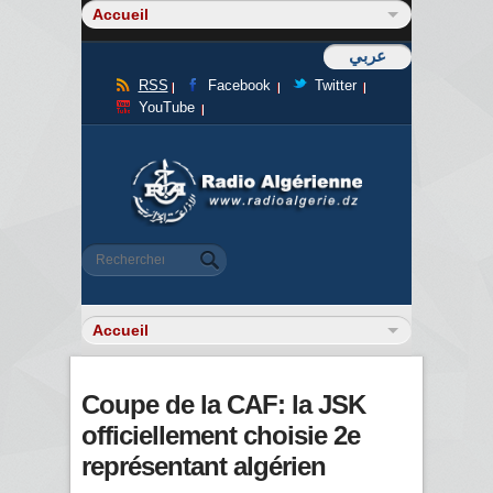
عربي
RSS
Facebook
Twitter
YouTube
Formulaire de recherche
Rechercher
Coupe de la CAF: la JSK
officiellement choisie 2e
représentant algérien